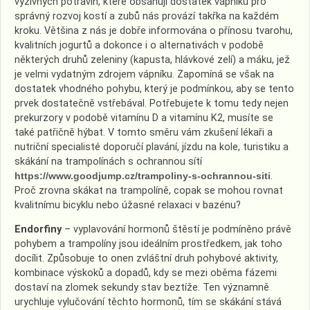
výživných potravin, které obsahují dostatek vápníku pro
správný rozvoj kostí a zubů nás provází takřka na každém
kroku. Většina z nás je dobře informována o přínosu tvarohu,
kvalitních jogurtů a dokonce i o alternativách v podobě
některých druhů zeleniny (kapusta, hlávkové zelí) a máku, jež
je velmi vydatným zdrojem vápníku. Zapomíná se však na
dostatek vhodného pohybu, který je podmínkou, aby se tento
prvek dostatečně vstřebával. Potřebujete k tomu tedy nejen
prekurzory v podobě vitamínu D a vitamínu K2, musíte se
také patřičně hýbat. V tomto směru vám zkušení lékaři a
nutriční specialisté doporučí plavání, jízdu na kole, turistiku a
skákání na trampolínách s ochrannou sítí
https://www.goodjump.cz/trampoliny-s-ochrannou-siti
.
Proč zrovna skákat na trampolíně, copak se mohou rovnat
kvalitnímu bicyklu nebo úžasné relaxaci v bazénu?
Endorfiny
– vyplavování hormonů štěstí je podmíněno právě
pohybem a trampolíny jsou ideálním prostředkem, jak toho
docílit. Způsobuje to onen zvláštní druh pohybové aktivity,
kombinace výskoků a dopadů, kdy se mezi oběma fázemi
dostaví na zlomek sekundy stav beztíže. Ten významně
urychluje vylučování těchto hormonů, tím se skákání stává