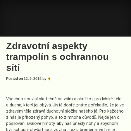
Skip
to
content
Zdravotní aspekty
trampolín s ochrannou
sítí
Posted on
12. 9. 2019
by
Všechno souvisí skutečně se vším a platí to i pro lidské tělo
a ducha, který jej obývá. Jistě dobře znáte pořekadlo, že je ve
zdravém těle zdravá duchovní složka našeho já. Pro každého
z nás je přirozený pohyb, a to z mnoha důvodů. Nejde jen o
posilování svalové hmoty, aby nás unesly nohy a abychom
byli schopni ohýbat se a zdvihat těžší břemena, ve hře je