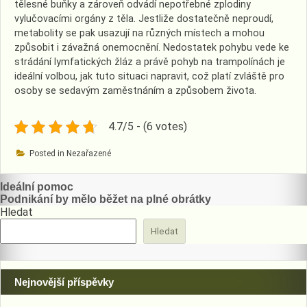
tělesné buňky a zároveň odvádí nepotřebné zplodiny
vylučovacími orgány z těla. Jestliže dostatečně neproudí,
metabolity se pak usazují na různých místech a mohou
způsobit i závažná onemocnění. Nedostatek pohybu vede ke
strádání lymfatických žláz a právě pohyb na trampolínách je
ideální volbou, jak tuto situaci napravit, což platí zvláště pro
osoby se sedavým zaměstnáním a způsobem života.
4.7/5 - (6 votes)
Posted in Nezařazené
Navigace
Ideální pomoc
Podnikání by mělo běžet na plné obrátky
pro
Hledat
příspěvek
Hledat
Nejnovější příspěvky