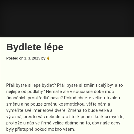
Skip
to
content
Bydlete lépe
Posted on
1. 3. 2025
by
Přáli byste si lépe bydlet? Přáli byste si změnit celý byt a to
nejlépe od podlahy? Nemáte ale v současné době moc
finančních prostředků navíc? Pokud chcete velkou trvalou
změnu a ne pouze změnu kosmetickou, věřte nám a
vyměňte své
interiérové dveře
. Změna to bude velká a
výrazná, přesto vás nebude stát tolik peněz, kolik si myslíte,
protože u nás ve firmě velice dbáme na to, aby naše ceny
byly přístupné pokud možno všem.