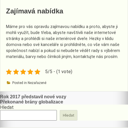
Zajímavá nabídka
Máme pro vás opravdu zajímavou nabídku a proto, abyste ji
mohli využít, bude třeba, abyste navštívili naše internetové
stránky a prohlédli si naše interiérové dveře. Hezky v klidu
domova nebo své kanceláře si prohlídněte, co vše vám naše
společnost nabízí a pokud si nebudete vědět rady s výběrem
materiálu, barvy nebo čímkoli jiným, kontaktujte nás prosím.
5/5 - (1 vote)
Posted in Nezařazené
Navigace
Rok 2017 představil nové vozy
Překonané brány globalizace
pro
Hledat
příspěvek
Hledat