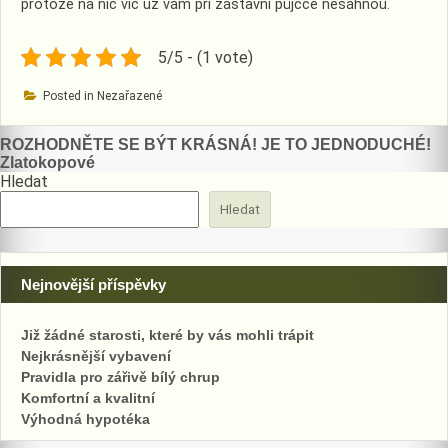
protože na nic víc už vám při zástavní půjčce nesáhnou.
5/5 - (1 vote)
Posted in Nezařazené
Navigace
ROZHODNĚTE SE BÝT KRÁSNÁ! JE TO JEDNODUCHÉ!
Zlatokopové
pro
Hledat
příspěvek
Hledat
Nejnovější příspěvky
Již žádné starosti, které by vás mohli trápit
Nejkrásnější vybavení
Pravidla pro zářivě bílý chrup
Komfortní a kvalitní
Výhodná hypotéka