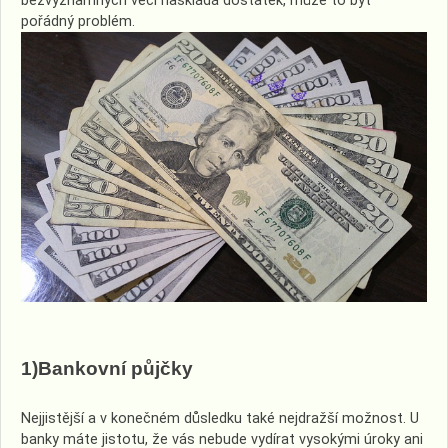
bezvýznamných věcí naskládá dostatek, může to být
pořádný problém.
1)Bankovní půjčky
Nejjistější a v konečném důsledku také nejdražší možnost. U
banky máte jistotu, že vás nebude vydírat vysokými úroky ani