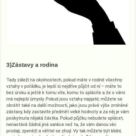
3)Zástavy a rodina
Tady záleží na okolnostech, pokud máte v rodině všechny
vztahy v pořádku, je lepší si nejdříve půjčit od ní – máte to
bez úroku a ještě k tomu víte, komu to splácíte a že s vámi
má nejlepší úmysly. Pokud jsou vztahy napjaté, můžete se
obrátit také na další možnosti, jako jsou právě výše zmíněné
zástavy, kdy zastavíte předmět velké hodnoty a za něj je vám
poskytnuta nějaká částka. Pokud půjčku nebudete splácet,
nenastává žádná jiná sankce než ta, že vám danou věc
prodají, zpeněží a věřitel se zhojí. Vy tak můžete být klidní,