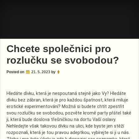
Skip
to
content
Chcete společnici pro
rozlučku se svobodou?
Posted on
21. 5. 2023
by
Hledáte dívku, která je nespoutaná stejně jako Vy? Hledáte
dívku bez zábran, která je pro každou špatnost, která miluje
erotické experimentování? Možná si budete chtít zpestřit
svou rozlučku se svobodou, pozvěte kromě party přátel také
ji, která bude doslova třešničkou na dortu Vaší oslavy.
Nehledejte však takovou dívku na ulici, kde byste jen stěží
rozpoznali, která je tou pravou adeptkou, vybírejte si ji u nás.