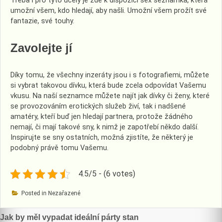
Třeba i pro tyto účely je zde k dispozici
sex seznamka
, která
umožní všem, kdo hledají, aby našli. Umožní všem prožít své
fantazie, své touhy.
Zavolejte jí
Díky tomu, že všechny inzeráty jsou i s fotografiemi, můžete
si vybrat takovou dívku, která bude zcela odpovídat Vašemu
vkusu. Na naší seznamce můžete najít jak dívky či ženy, které
se provozováním erotických služeb živí, tak i nadšené
amatéry, kteří buď jen hledají partnera, protože žádného
nemají, či mají takové sny, k nimž je zapotřebí někdo další.
Inspirujte se sny ostatních, možná zjistíte, že některý je
podobný právě tomu Vašemu.
4.5/5 - (6 votes)
Posted in Nezařazené
Navigace
Jak by měl vypadat ideální párty stan