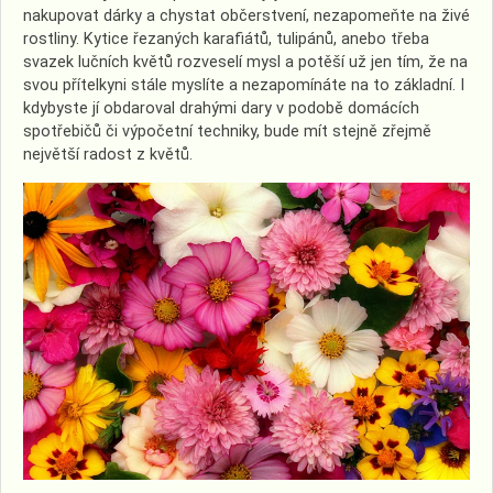
nakupovat dárky a chystat občerstvení, nezapomeňte na živé
rostliny. Kytice řezaných karafiátů, tulipánů, anebo třeba
svazek lučních květů rozveselí mysl a potěší už jen tím, že na
svou přítelkyni stále myslíte a nezapomínáte na to základní. I
kdybyste jí obdaroval drahými dary v podobě domácích
spotřebičů či výpočetní techniky, bude mít stejně zřejmě
největší radost z květů.