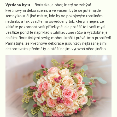
Výzdoba bytu
– floristika je obor, který se zabývá
květinovými dekoracemi, a ve vašem bytě se jistě najde
temný kout či jiné místo, kde by se pokojovým rostlinám
nedařilo, a tak vsaďte na osvědčený trik, kterým nejen, že
získáte pozornost vaší přítelkyně, ale potěší to i vaši mysl.
Jestliže pořídíte například
stabilizované růže
a vyzdobíte je
dalšími floristickými prvky, mohou krášlit právě tato prostředí.
Pamatujte, že květinové dekorace jsou vždy nejkrásnějšími
dekorativními předměty, a stěží se jim vyrovná něco jiného.