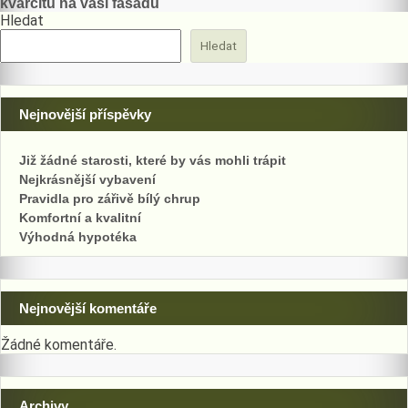
kvarcitu na vaši fasádu
Hledat
příspěvek
Hledat
Nejnovější příspěvky
Již žádné starosti, které by vás mohli trápit
Nejkrásnější vybavení
Pravidla pro zářivě bílý chrup
Komfortní a kvalitní
Výhodná hypotéka
Nejnovější komentáře
Žádné komentáře.
Archivy