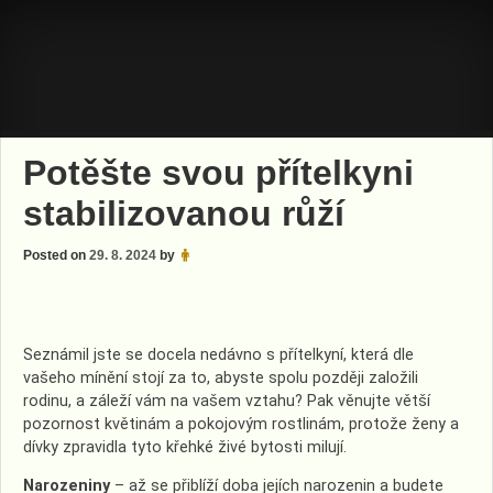
Skip
to
content
Potěšte svou přítelkyni
stabilizovanou růží
Posted on
29. 8. 2024
by
Seznámil jste se docela nedávno s přítelkyní, která dle
vašeho mínění stojí za to, abyste spolu později založili
rodinu, a záleží vám na vašem vztahu? Pak věnujte větší
pozornost květinám a pokojovým rostlinám, protože ženy a
dívky zpravidla tyto křehké živé bytosti milují.
Narozeniny
– až se přiblíží doba jejích narozenin a budete