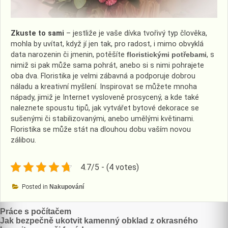
Zkuste to sami
– jestliže je vaše dívka tvořivý typ člověka,
mohla by uvítat, když jí jen tak, pro radost, i mimo obvyklá
data narozenin či jmenin, potěšíte
floristickými potřebami
, s
nimiž si pak může sama pohrát, anebo si s nimi pohrajete
oba dva. Floristika je velmi zábavná a podporuje dobrou
náladu a kreativní myšlení. Inspirovat se můžete mnoha
nápady, jimiž je Internet vysloveně prosycený, a kde také
naleznete spoustu tipů, jak vytvářet bytové dekorace se
sušenými či stabilizovanými, anebo umělými květinami.
Floristika se může stát na dlouhou dobu vaším novou
zálibou.
4.7/5 - (4 votes)
Posted in
Nakupování
Navigace
Práce s počítačem
Jak bezpečně ukotvit kamenný obklad z okrasného
pro