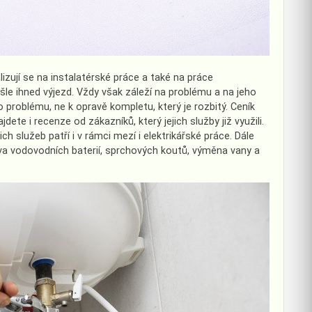
izují se na instalatérské práce a také na práce
pošle ihned výjezd. Vždy však záleží na problému a na jeho
 problému, ne k opravě kompletu, který je rozbitý. Ceník
ete i recenze od zákazníků, který jejich služby již využili.
ch služeb patří i v rámci mezí i elektrikářské práce. Dále
va vodovodních baterií, sprchových koutů, výměna vany a