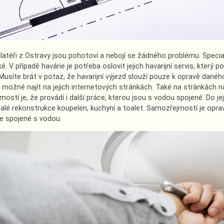
alatéři z Ostravy jsou pohotoví a nebojí se žádného problému. Special
. V případě havárie je potřeba oslovit jejich havarijní servis, který 
Musíte brát v potaz, že havarijní výjezd slouží pouze k opravě daného
 možné najít na jejich internetových stránkách. Také na stránkách najd
stí je, že provádí i další práce, kterou jsou s vodou spojené. Do jeji
alé rekonstrukce koupelen, kuchyní a toalet. Samozřejmostí je opra
ce spojené s vodou.