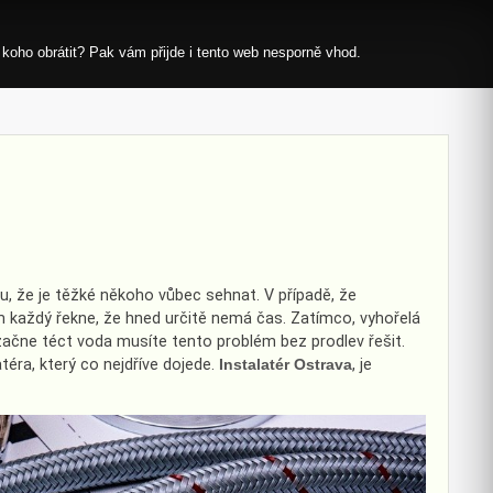
 koho obrátit? Pak vám přijde i tento web nesporně vhod.
u, že je těžké někoho vůbec sehnat. V případě, že
ám každý řekne, že hned určitě nemá čas. Zatímco, vyhořelá
začne téct voda musíte tento problém bez prodlev řešit.
téra, který co nejdříve dojede.
Instalatér Ostrava
, je