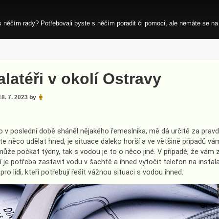
s něčím rady? Potřebovali byste s něčím poradit či pomoci, ale nemáte se na
alatéři v okolí Ostravy
18. 7. 2023
by
o v poslední době sháněl nějakého řemeslníka, mě dá určitě za pravd
te něco udělat hned, je situace daleko horší a ve většině případů v
ůže počkat týdny, tak s vodou je to o něco jiné. V případě, že vám 
í je potřeba zastavit vodu v šachtě a ihned vytočit telefon na instala
ro lidi, kteří potřebují řešit vážnou situaci s vodou ihned.