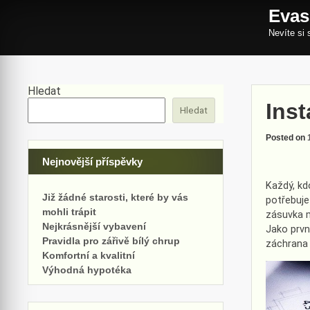
Skip
Evas
to
content
Nevíte si 
Hledat
Inst
Hledat
Posted on
Nejnovější příspěvky
Každý, kd
Již žádné starosti, které by vás
potřebuje
mohli trápit
zásuvka m
Nejkrásnější vybavení
Jako prvn
Pravidla pro zářivě bílý chrup
záchrana p
Komfortní a kvalitní
Výhodná hypotéka