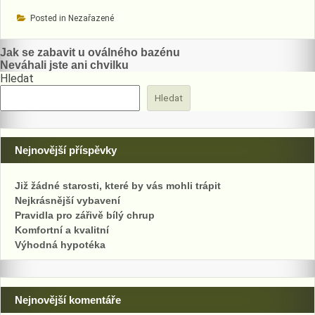
Posted in Nezařazené
Navigace
Jak se zabavit u oválného bazénu
Neváhali jste ani chvilku
pro
Hledat
příspěvek
Hledat
Nejnovější příspěvky
Již žádné starosti, které by vás mohli trápit
Nejkrásnější vybavení
Pravidla pro zářivě bílý chrup
Komfortní a kvalitní
Výhodná hypotéka
Nejnovější komentáře