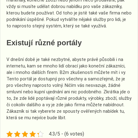
materiály, konečné zboží nebo jenom něco prodáváte, pak
vždy si musíte udělat dobrou nabídku pro vaše zákazníky,
kterou budete používat. Od toho je jistě také vaše firma nebo
podnikání úspěšné. Pokud vytváříte nějaké služby pro lidi, je
to naprosto stejný systém, který se také využívá.
Existují různé portály
V dnešní době je také nezbytné, abyste právě působili i na
internetu, kam se mnoho lidí obrací jako koneční zákazníci,
ale i mnoho dalších firem.
B2m zkušenosti
můžete mít i vy.
Tento portál je dostupný pro všechny a samozřejmě, že je
pro všechny naprosto volný. Ničím vás nesvazuje, žádné
smluvní nebo kupní ujednání ani nic podobného. Zkrátka jde o
to, že zde lidé poptávají různé produkty, výrobky, zboží, služby
či cokoliv dalšího a vy je zde jako firma můžete nabídnout.
Zákazník si tak vyberete ze spousty ověřených nabídek tu,
která se mu nejvíce bude líbit.
4.3/5 - (6 votes)