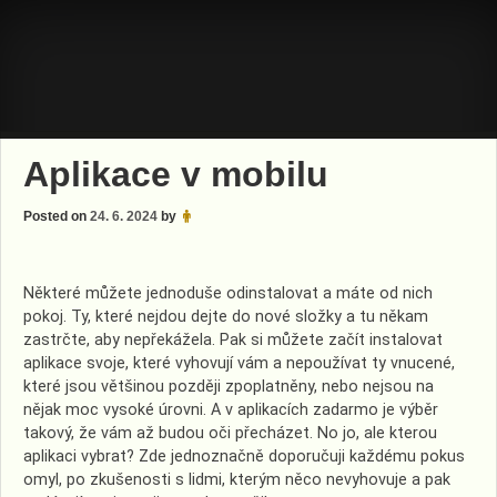
Skip
to
content
Aplikace v mobilu
Posted on
24. 6. 2024
by
Některé můžete jednoduše odinstalovat a máte od nich
pokoj. Ty, které nejdou dejte do nové složky a tu někam
zastrčte, aby nepřekážela. Pak si můžete začít instalovat
aplikace svoje, které vyhovují vám a nepoužívat ty vnucené,
které jsou většinou později zpoplatněny, nebo nejsou na
nějak moc vysoké úrovni. A v aplikacích zadarmo je výběr
takový, že vám až budou oči přecházet. No jo, ale kterou
aplikaci vybrat? Zde jednoznačně doporučuji každému pokus
omyl, po zkušenosti s lidmi, kterým něco nevyhovuje a pak