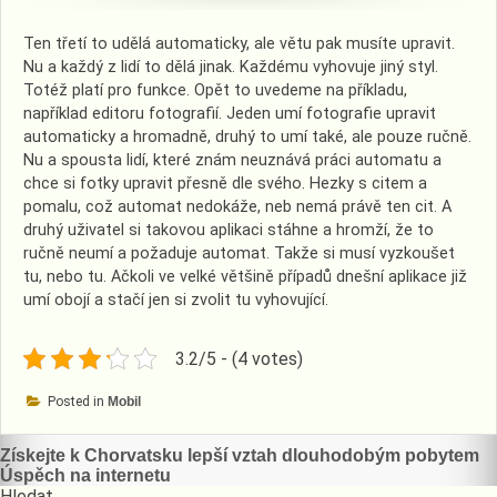
Ten třetí to udělá automaticky, ale větu pak musíte upravit.
Nu a každý z lidí to dělá jinak. Každému vyhovuje jiný styl.
Totéž platí pro funkce. Opět to uvedeme na příkladu,
například editoru fotografií. Jeden umí fotografie upravit
automaticky a hromadně, druhý to umí také, ale pouze ručně.
Nu a spousta lidí, které znám neuznává práci automatu a
chce si fotky upravit přesně dle svého. Hezky s citem a
pomalu, což automat nedokáže, neb nemá právě ten cit. A
druhý uživatel si takovou aplikaci stáhne a hromží, že to
ručně neumí a požaduje automat. Takže si musí vyzkoušet
tu, nebo tu. Ačkoli ve velké většině případů dnešní aplikace již
umí obojí a stačí jen si zvolit tu vyhovující.
3.2/5 - (4 votes)
Posted in
Mobil
Navigace
Získejte k Chorvatsku lepší vztah dlouhodobým pobytem
Úspěch na internetu
pro
Hledat