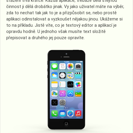
stažení trvá krátce. Každá aplikace, třebaže dělá stejnou
činnost ji dělá drobátko jinak. Vy jako uživatel máte na výběr,
zda to nechat tak jak to je a přizpůsobit se, nebo prostě
aplikaci odinstalovat a vyzkoušet nějakou jinou. Ukážeme si
to na příkladu. Jistě víte, co je textový editor a aplikací je
opravdu hodně. U jednoho však musíte text složitě
přepisovat a druhého jej pouze opravíte.