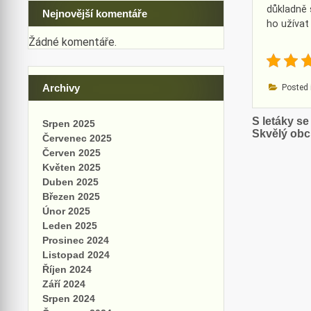
důkladně 
Nejnovější komentáře
ho užívat
Žádné komentáře.
Archivy
Posted 
Naviga
S letáky s
Srpen 2025
Skvělý obc
Červenec 2025
pro
Červen 2025
příspě
Květen 2025
Duben 2025
Březen 2025
Únor 2025
Leden 2025
Prosinec 2024
Listopad 2024
Říjen 2024
Září 2024
Srpen 2024