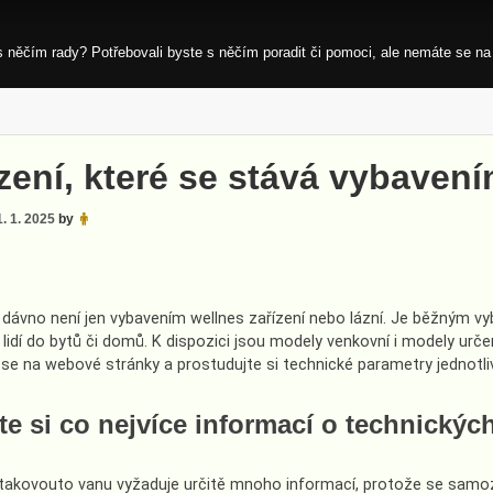
s něčím rady? Potřebovali byste s něčím poradit či pomoci, ale nemáte se na
zení, které se stává vybaven
1. 1. 2025
by
dávno není jen vybavením wellnes zařízení nebo lázní. Je běžným vyb
 lidí do bytů či domů. K dispozici jsou modely venkovní i modely určen
 se na webové stránky a prostudujte si technické parametry jednotl
ěte si co nejvíce informací o technický
i takovouto vanu vyžaduje určitě mnoho informací, protože se samozř