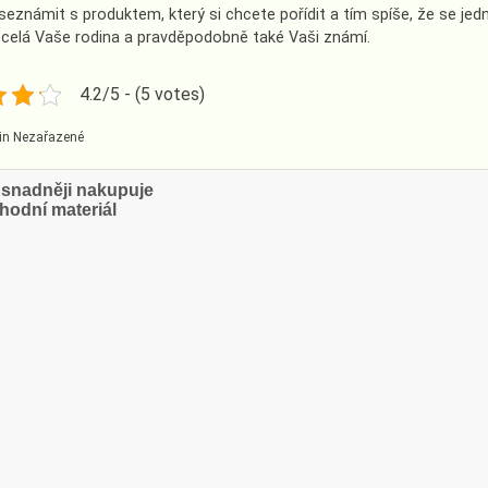
seznámit s produktem, který si chcete pořídit a tím spíše, že se jedn
 celá Vaše rodina a pravděpodobně také Vaši známí.
4.2/5 - (5 votes)
in Nezařazené
ce
e snadněji nakupuje
hodní materiál
vek