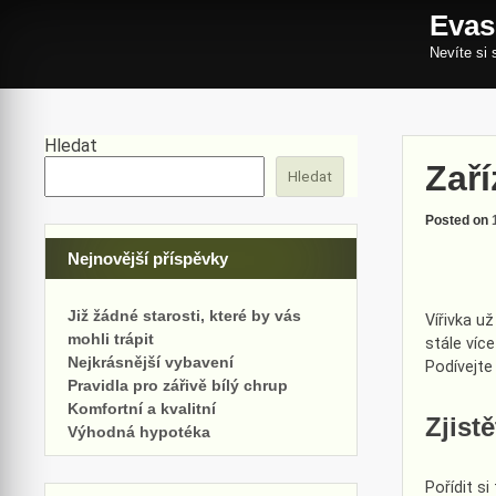
Skip
Evas
to
content
Nevíte si 
Hledat
Zaří
Hledat
Posted on
Nejnovější příspěvky
Již žádné starosti, které by vás
Vířivka
už 
mohli trápit
stále více
Nejkrásnější vybavení
Podívejte
Pravidla pro zářivě bílý chrup
Komfortní a kvalitní
Zjist
Výhodná hypotéka
Pořídit s