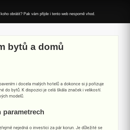
 koho obrátit? Pak vám přijde i tento web nesporně vhod.
ím bytů a domů
avením i docela malých hotelů a dokonce si ji pořizuje
é do bytů. K dispozici je celá škála značek i velikostí.
ivých modelů.
ch parametrech
ejmě nejedná o investici za pár korun. Je důležité se