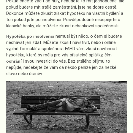
Pokud chcete začít do nuly, nebudete to mít jednoduché, ale
pokud budete mít stálé zaměstnání, jste na dobré cestě.
Dokonce můžete zkusit získat hypotéku na vlastní bydlení a
to i pokud jste po insolvenci. Pravděpodobně neuspějete u
klasické banky, ale můžete zkusit nebankovní společnosti.
Hypotéka po insolvenci
nemusí být něco, o čem si budete
nechávat jen zdát. Můžete zkusit navštívit, nebo i online
vyplnit formulář a společnost FAHD vám zkusí navrhnout
hypotéku, která by měla pro vás přijatelné splátky, čím
ochrání
i svou investici do vás. Bez stálého příjmu to
nepůjde, nečekejte že vám dá někdo peníze jen za hezké
slovo nebo úsměv.