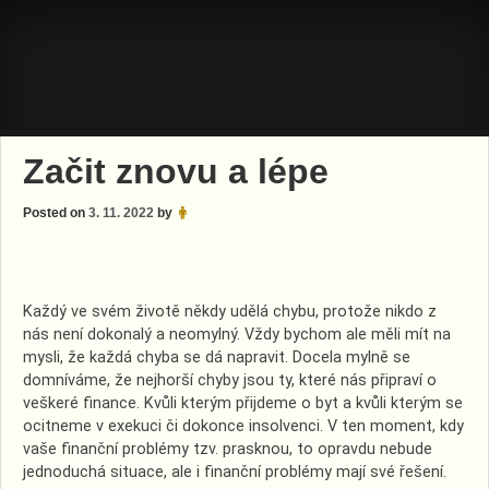
Skip
to
content
Začit znovu a lépe
Posted on
3. 11. 2022
by
Každý ve svém životě někdy udělá chybu, protože nikdo z
nás není dokonalý a neomylný. Vždy bychom ale měli mít na
mysli, že každá chyba se dá napravit. Docela mylně se
domníváme, že nejhorší chyby jsou ty, které nás připraví o
veškeré finance. Kvůli kterým přijdeme o byt a kvůli kterým se
ocitneme v exekuci či dokonce insolvenci. V ten moment, kdy
vaše finanční problémy tzv. prasknou, to opravdu nebude
jednoduchá situace, ale i finanční problémy mají své řešení.