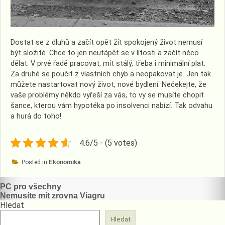
Dostat se z dluhů a začít opět žít spokojený život nemusí
být složité. Chce to jen neutápět se v lítosti a začít něco
dělat. V prvé řadě pracovat, mít stálý, třeba i minimální plat.
Za druhé se poučit z vlastních chyb a neopakovat je. Jen tak
můžete nastartovat nový život, nové bydlení. Nečekejte, že
vaše problémy někdo vyřeší za vás, to vy se musíte chopit
šance, kterou vám hypotéka po insolvenci nabízí. Tak odvahu
a hurá do toho!
4.6/5 - (5 votes)
Posted in
Ekonomika
Navigace
PC pro všechny
Nemusíte mít zrovna Viagru
pro
Hledat
příspěvek
Hledat