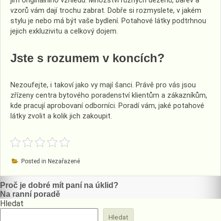
jim originálního vzhledu. Množství různých dezénů, barev a
vzorů vám dají trochu zabrat. Dobře si rozmyslete, v jakém
stylu je nebo má být vaše bydlení. Potahové látky podtrhnou
jejich exkluzivitu a celkový dojem.
Jste s rozumem v koncích?
Nezoufejte, i takoví jako vy mají šanci. Právě pro vás jsou
zřízeny centra bytového poradenství klientům a zákazníkům,
kde pracují aprobovaní odborníci. Poradí vám, jaké
potahové
látky
zvolit a kolik jich zakoupit.
Posted in Nezařazené
Navigace
Proč je dobré mít paní na úklid?
Na ranní poradě
pro
Hledat
příspěvek
Hledat