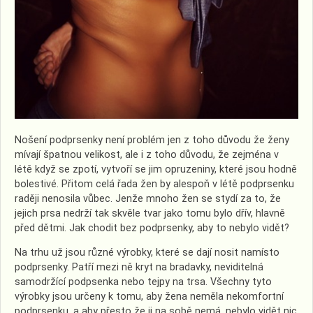
Nošení podprsenky není problém jen z toho důvodu že ženy
mívají špatnou velikost, ale i z toho důvodu, že zejména v
létě když se zpotí, vytvoří se jim opruzeniny, které jsou hodně
bolestivé. Přitom celá řada žen by alespoň v létě podprsenku
raději nenosila vůbec. Jenže mnoho žen se stydí za to, že
jejich prsa nedrží tak skvěle tvar jako tomu bylo dřív, hlavně
před dětmi. Jak chodit bez podprsenky, aby to nebylo vidět?
Na trhu už jsou různé výrobky, které se dají nosit namísto
podprsenky. Patří mezi ně kryt na bradavky, neviditelná
samodržící podpsenka nebo tejpy na trsa. Všechny tyto
výrobky jsou určeny k tomu, aby žena neměla nekomfortní
podprsenku, a aby přesto že ji na sobě nemá, nebylo vidět nic