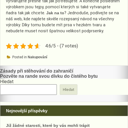
vytvarujete přesně tak jak potřebujete. A konečně posledním
výrobkem jsou tejpy, pomocí kterých si také vytvarujete
ňadra tak jak chcete.
Jak na to
? Jednoduše, podívejte se na
náš web, kde najdete skvěle rozepsaný návod na všechny
výrobky. Díky tomu budete mít prsa v hezkém tvaru a
nebudete muset nosit špatnou velikost podprsenky.
4.6/5 - (7 votes)
Posted in
Nakupování
Navigace
Zásady při stěhování do zahraničí
Pozvěte na rande svou dívku do čistého bytu
pro
Hledat
příspěvek
Hledat
Nejnovější příspěvky
Již žádné starosti, které by vás mohli trápit