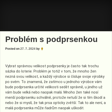
Skip
to
content
Problém s podprsenkou
Posted on
27. 7. 2024
by
Vybrat správnou velikost podprsenky je často tak trochu
sázka do loterie. Problém je totiž v tom, že mnoho žen
nezná svou velikost, a každý výrobce si čísluje svoje výrobky
po svém. To znamená, že zatímco u jednoho výrobce vám
bude podprsenka určité velikosti sedět správně, u jiného už
vám bude velká nebo naopak malá. Mnoho žen také nosí
menší podprsenku schválně, protože netuší že si tím škodí a
nebo že si myslí, že tak prsa opticky zvětší. Tak to ale není, a
malá podprsenka může ňadrům naopak uškodit.