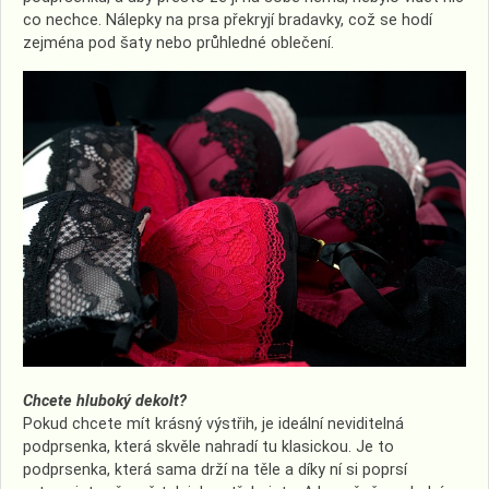
co nechce. Nálepky na prsa překryjí bradavky, což se hodí
zejména pod šaty nebo průhledné oblečení.
Chcete hluboký dekolt?
Pokud chcete mít krásný výstřih, je ideální neviditelná
podprsenka, která skvěle nahradí tu klasickou. Je to
podprsenka, která sama drží na těle a díky ní si poprsí