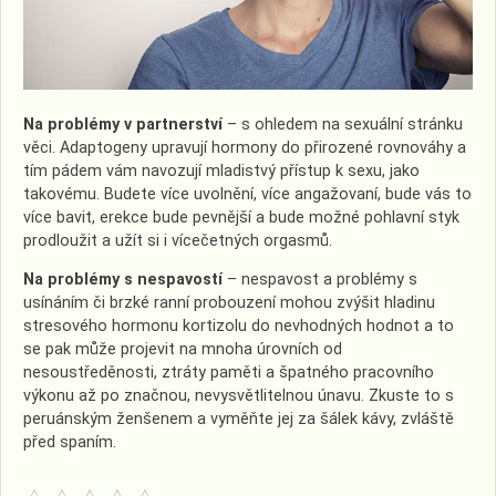
Na problémy v partnerství
– s ohledem na sexuální stránku
věci. Adaptogeny upravují hormony do přirozené rovnováhy a
tím pádem vám navozují mladistvý přístup k sexu, jako
takovému. Budete více uvolnění, více angažovaní, bude vás to
více bavit, erekce bude pevnější a bude možné pohlavní styk
prodloužit a užít si i vícečetných orgasmů.
Na problémy s nespavostí
– nespavost a problémy s
usínáním či brzké ranní probouzení mohou zvýšit hladinu
stresového hormonu kortizolu do nevhodných hodnot a to
se pak může projevit na mnoha úrovních od
nesoustředěnosti, ztráty paměti a špatného pracovního
výkonu až po značnou, nevysvětlitelnou únavu. Zkuste to s
peruánským ženšenem a vyměňte jej za šálek kávy, zvláště
před spaním.