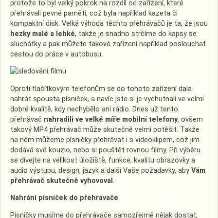
protože to byl velký pokrok na rozdíl od zařízení, které
přehrávali pevné paměti, což byla například kazeta či
kompaktní disk. Velká výhoda těchto přehrávačů je ta, že jsou
hezky malé a lehké
, takže je snadno strčíme do kapsy se
sluchátky a pak můžete takové zařízení například poslouchat
cestou do práce v autobusu.
Oproti tlačítkovým telefonům se do tohoto zařízení dala
nahrát spousta písniček, a navíc jste si je vychutnali ve velmi
dobré kvalitě, kdy nechybělo ani rádio. Dnes už tento
přehrávač
nahradili ve velké míře mobilní telefony
, ovšem
takový MP4 přehrávač může skutečně velmi potěšit. Takže
na něm můžeme písničky přehrávat i s videoklipem, což jim
dodává své kouzlo, nebo si pouštět rovnou filmy. Při výběru
se dívejte na velikost úložiště, funkce, kvalitu obrazovky a
audio výstupu, design, jazyk a další Vaše požadavky, aby
Vám
přehrávač skutečně vyhovoval
.
Nahrání písniček do přehrávače
Písničky musíme do přehrávače samozřejmě nějak dostat,