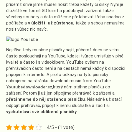
přičemž dříve jsme museli nosit třeba kazety či disky. Nyní je
úložiště ve formě SD karet a podobných zařízení, takže
všechny soubory a data můžeme přetahovat třeba snadno z
počítače a
v úložišti už zůstanou
, takže s sebou nemusíme
nosit vůbec nic navíc.
Nejdříve tedy musíme písničky najít, přičemž dnes se velmi
často poslouchají na YouTube, kde jej tvůrce umisťuje v plné
kvalitě a často i s videoklipem. YouTube ovšem na
přehrávačích často není a na cestách nemá každý k dispozici
připojení k internetu. A proto odkazy na tyto písničky
nahrajeme na stránku download music from YouTube
Youtubedownloader.cz
,který nám stáhne písničku do
zařízení. Potom ji už jen připojíme přehrávač k zařízení a
přetáhneme do něj staženou písničku
. Následně už stačí
odpojit přehrávač, připojit k němu sluchátka a začít si
vychutnávat své oblíbené písničky
.
4/5 - (1 vote)