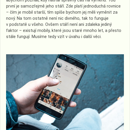
abychom poznali, kdy nastal správný čas na výměnu.
Tou
první je samozřejmě jeho stáří. Zde platí jednoduchá rovnice
– čím je mobil starší, tím spíše bychom jej měli vyměnit za
nový. Na tom ostatně není nic divného, tak to funguje
v podstatě u všeho. Ovšem stáří není ani zdaleka jediný
faktor – existují mobily, které jsou staré mnoho let, a přesto
stále fungují. Musíme tedy vzít v úvahu i další věci.