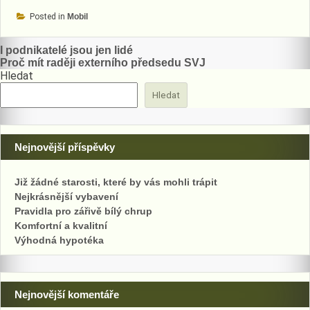
Posted in
Mobil
Navigace
I podnikatelé jsou jen lidé
Proč mít raději externího předsedu SVJ
pro
Hledat
příspěvek
Hledat
Nejnovější příspěvky
Již žádné starosti, které by vás mohli trápit
Nejkrásnější vybavení
Pravidla pro zářivě bílý chrup
Komfortní a kvalitní
Výhodná hypotéka
Nejnovější komentáře