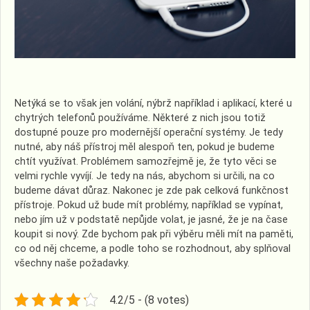
Netýká se to však jen volání, nýbrž například i aplikací, které u
chytrých telefonů používáme. Některé z nich jsou totiž
dostupné pouze pro modernější operační systémy. Je tedy
nutné, aby náš přístroj měl alespoň ten, pokud je budeme
chtít využívat. Problémem samozřejmě je, že tyto věci se
velmi rychle vyvíjí. Je tedy na nás, abychom si určili, na co
budeme dávat důraz.
Nakonec je zde pak celková funkčnost
přístroje. Pokud už bude mít problémy, například se vypínat,
nebo jím už v podstatě nepůjde volat, je jasné, že je na čase
koupit si nový. Zde bychom pak při výběru měli mít na paměti,
co od něj chceme, a podle toho se rozhodnout, aby splňoval
všechny naše požadavky.
4.2/5 - (8 votes)