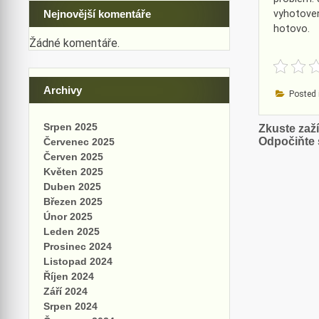
vyhotoven
Nejnovější komentáře
hotovo.
Žádné komentáře.
Archivy
Posted 
Srpen 2025
Naviga
Zkuste zaž
Odpočiňte s
Červenec 2025
pro
Červen 2025
příspě
Květen 2025
Duben 2025
Březen 2025
Únor 2025
Leden 2025
Prosinec 2024
Listopad 2024
Říjen 2024
Září 2024
Srpen 2024