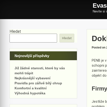
Skip
Evas
to
content
Nevíte si 
Hledat
Dok
Hledat
Posted on
Nejnovější příspěvky
PENB
je v
schopni p
Již žádné starosti, které by vás
zainteres
mohli trápit
objekt do
Nejkrásnější vybavení
Pravidla pro zářivě bílý chrup
Firmy
Komfortní a kvalitní
Výhodná hypotéka
Jestliže 
problém. 