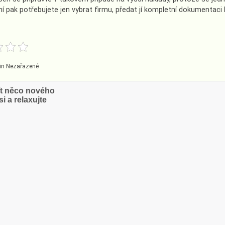
í pak potřebujete jen vybrat firmu, předat jí kompletní dokumentaci
in Nezařazené
ce
ít něco nového
i a relaxujte
vek