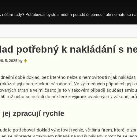
s něčím rady? Potřebovali byste s něčím poradit či pomoci, ale nemáte se na
lad potřebný k nakládání s n
26. 5. 2025
by
 dnešní době doklad, bez kterého nelze s nemovitostí nijak nakládat,
rokázat její energetickou náročnost. Ve výjimečných případech jej 
ovaných stran a velmi často je to v takovém případě součást smlou
 50 m2 nebo se neřadí do některé z výjimek uvedených v zákoně, prů
 jej zpracují rychle
budete potřebovat doklad vyhotovit rychle, většina firem, které je z
Jen se připravte v takovém případě na vyšší náklady, protože se jedn