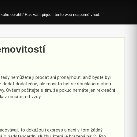
 koho obrátit? Pak vám přijde i tento web nesporně vhod.
emovitostí
 tedy nemůžete ji prodat ani pronajmout, aniž byste byli
lze dodat dodatečně, ale musí to být se souhlasem obou
vy. Ovšem počítejte s tím, že pokud nemáte jen rekreační
kaz musíte mít vždy.
pracovávají, to dokážou i express a není v tom žádný
á o nadstandardní službu, která je hrazená navíc. Pro