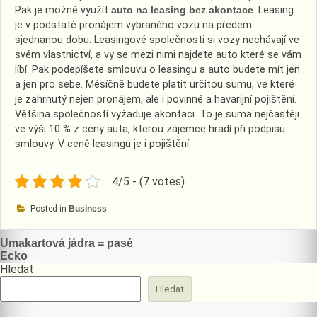
Pak je možné využít
auto na leasing bez akontace
. Leasing
je v podstatě pronájem vybraného vozu na předem
sjednanou dobu. Leasingové společnosti si vozy nechávají ve
svém vlastnictví, a vy se mezi nimi najdete auto které se vám
líbí. Pak podepíšete smlouvu o leasingu a auto budete mít jen
a jen pro sebe. Měsíčně budete platit určitou sumu, ve které
je zahrnutý nejen pronájem, ale i povinné a havarijní pojištění.
Většina společností vyžaduje akontaci. To je suma nejčastěji
ve výši 10 % z ceny auta, kterou zájemce hradí při podpisu
smlouvy. V ceně leasingu je i pojištění.
4/5 - (7 votes)
Posted in
Business
Navigace
Umakartová jádra = pasé
Ecko
pro
Hledat
příspěvek
Hledat