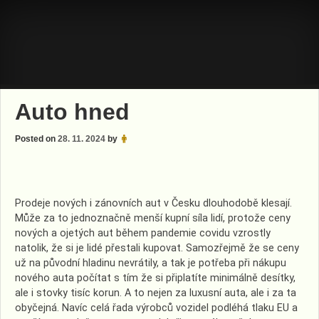
Skip
to
content
Auto hned
Posted on
28. 11. 2024
by
Prodeje nových i zánovních aut v Česku dlouhodobě klesají.
Může za to jednoznačně menší kupní síla lidí, protože ceny
nových a ojetých aut během pandemie covidu vzrostly
natolik, že si je lidé přestali kupovat. Samozřejmě že se ceny
už na původní hladinu nevrátily, a tak je potřeba při nákupu
nového auta počítat s tím že si připlatíte minimálně desítky,
ale i stovky tisíc korun. A to nejen za luxusní auta, ale i za ta
obyčejná. Navíc celá řada výrobců vozidel podléhá tlaku EU a