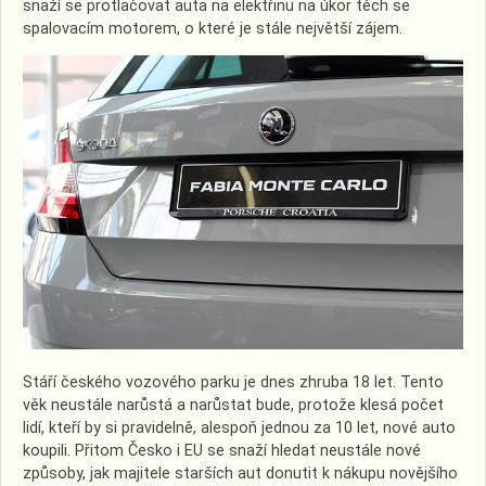
snaží se protlačovat auta na elektřinu na úkor těch se
spalovacím motorem, o které je stále největší zájem.
Stáří českého vozového parku je dnes zhruba 18 let. Tento
věk neustále narůstá a narůstat bude, protože klesá počet
lidí, kteří by si pravidelně, alespoň jednou za 10 let, nové auto
koupili. Přitom Česko i EU se snaží hledat neustále nové
způsoby, jak majitele starších aut donutit k nákupu novějšího